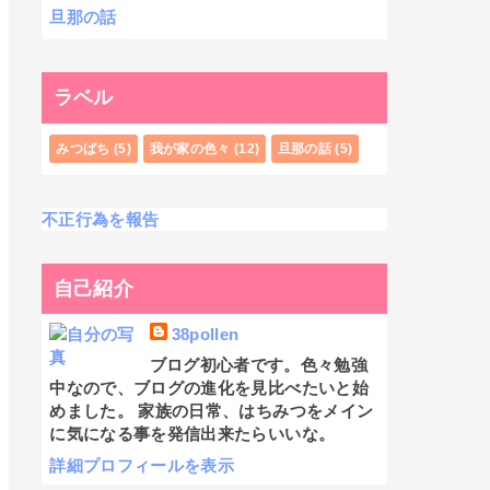
旦那の話
ラベル
みつばち
(5)
我が家の色々
(12)
旦那の話
(5)
不正行為を報告
自己紹介
38pollen
ブログ初心者です。色々勉強
中なので、ブログの進化を見比べたいと始
めました。 家族の日常、はちみつをメイン
に気になる事を発信出来たらいいな。
詳細プロフィールを表示