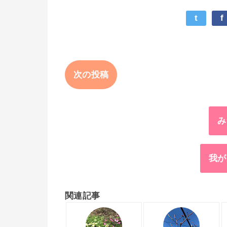
t
f
次の投稿
み
我が
関連記事