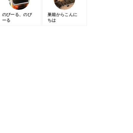
のびーる、のび
巣箱からこんに
ーる
ちは