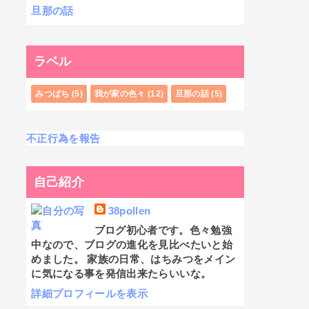
旦那の話
ラベル
みつばち
(5)
我が家の色々
(12)
旦那の話
(5)
不正行為を報告
自己紹介
38pollen
ブログ初心者です。色々勉強
中なので、ブログの進化を見比べたいと始
めました。 家族の日常、はちみつをメイン
に気になる事を発信出来たらいいな。
詳細プロフィールを表示